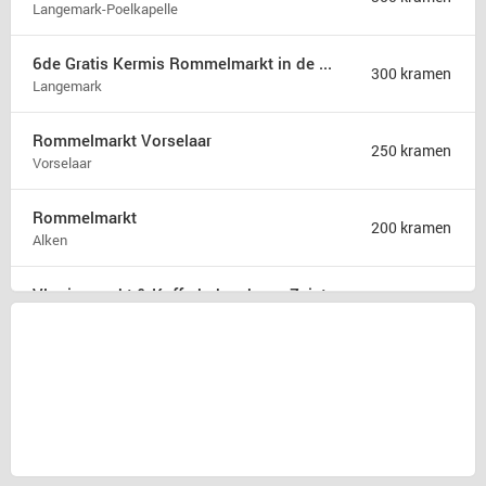
Langemark-Poelkapelle
6de Gratis Kermis Rommelmarkt in de Madonna
300 kramen
Langemark
Rommelmarkt Vorselaar
250 kramen
Vorselaar
Rommelmarkt
200 kramen
Alken
Vlooienmarkt & Kofferbakverkoop Zeist
175 kramen
Zeist
Rommelmarkt zondag 9 augustus
175 kramen
Hamont b
31ste Hobby en rommelmarkt
150 kramen
Poperinge