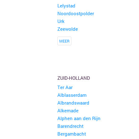
Lelystad
Noordoostpolder
Urk
Rommelmarkt
1 kraam
Zeewolde
Herzele
MEER
Gezellige Rommelmarkt
Musselkanaal
Rommelmarkt en boekenmarkt Kattendijke 8 augustus
Kattendijke
ZUID-HOLLAND
Ter Aar
Bric & brac curiosa en rommelmarkt
Alblasserdam
Stompetoren
Albrandswaard
Alkemade
Alphen aan den Rijn
Barendrecht
Bergambacht