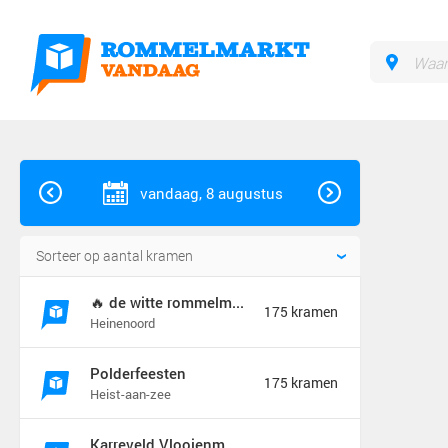
vandaag, 8 augustus
🔥 de witte rommelmarkt 🔥
175 kramen
Heinenoord
Polderfeesten
175 kramen
Heist-aan-zee
Karreveld Vlooienmarkt Festival