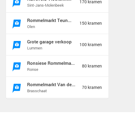
170 kramen
Sint-Jans-Molenbeek
Rommelmarkt Teunenberg
150 kramen
Olen
Grote garage verkoop
100 kramen
Lummen
Ronsiese Rommelmarkt
80 kramen
Ronse
Rommelmarkt Van de Wiellei Noord Brasschaat
70 kramen
Brasschaat
XXLGARAGESALE
50 kramen
Sprang-Capelle
Rommelmarkt Kaj Eversel
50 kramen
Heusden-Zolder