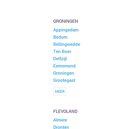
Rommelmarkt
35 kramen
Attenhoven
GRONINGEN
Appingedam
Brocante Zomerfair
18 kramen
Bedum
Groet
Bellingwedde
Ten Boer
Snuffelmarkt en terras in Oost-souburg
5 kramen
Delfzijl
Oost-souburg
Eemsmond
Groningen
Grootegast
MEER
FLEVOLAND
Almere
Dronten