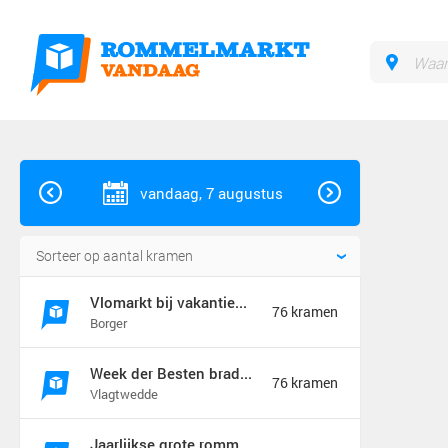
vandaag, 7 augustus
Vlomarkt bij vakantiebraderie in Borger
76 kramen
Borger
Week der Besten braderie en rommelmarkt (jaarmarkt)
76 kramen
Vlagtwedde
Jaarlijkse grote rommelmarkt