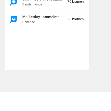
70 kramen
Dendermonde
Marketday, rommelmarkt en meer
38 kramen
Renesse