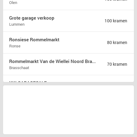
Olen
Grote garage verkoop
100 kramen
Lummen
Ronsiese Rommelmarkt
80 kramen
Ronse
Rommelmarkt Van de Wiellei Noord Brasschaat
70 kramen
Brasschaat
XXLGARAGESALE
50 kramen
Sprang-Capelle
Rommelmarkt Kaj Eversel
50 kramen
Heusden-Zolder
Rommelmarkt
35 kramen
Attenhoven