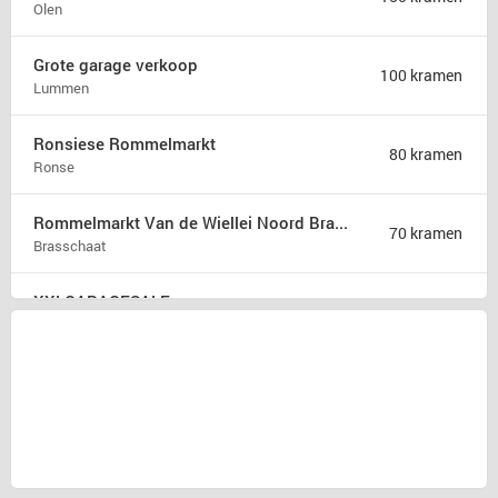
Olen
Grote garage verkoop
100 kramen
Lummen
Ronsiese Rommelmarkt
80 kramen
Ronse
Rommelmarkt Van de Wiellei Noord Brasschaat
70 kramen
Brasschaat
XXLGARAGESALE
50 kramen
Sprang-Capelle
Rommelmarkt Kaj Eversel
50 kramen
Heusden-Zolder
Rommelmarkt
35 kramen
Attenhoven