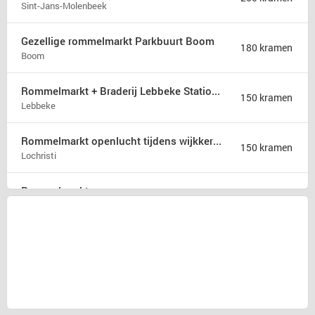
Sint-Jans-Molenbeek
Gezellige rommelmarkt Parkbuurt Boom
180 kramen
Boom
Rommelmarkt + Braderij Lebbeke Stationsstraatkermis
150 kramen
Lebbeke
Rommelmarkt openlucht tijdens wijkkermis Lochristi
150 kramen
Lochristi
Rommelmarkt
150 kramen
Izenberge
10-uren rommelmarkt
130 kramen
Duisburg
Pina&#039;s Jaarlijkse Openluchtrommelmarkt Hamme ( Bij Sint-Niklaas )
100 kramen
Hamme