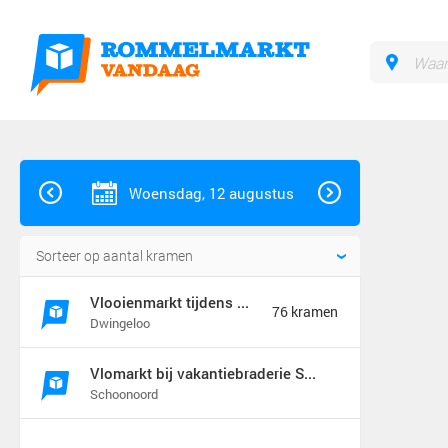
Woensdag, 12 augustus
Vlooienmarkt tijdens de Siepeldagen centrum Dwingeloo.
76 kramen
Dwingeloo
Vlomarkt bij vakantiebraderie Schoonoord
Schoonoord