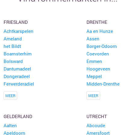
FRIESLAND
DRENTHE
Achtkarspelen
Aa en Hunze
Ameland
Assen
het Bildt
Borger-Odoorn
Boarnsterhim
Coevorden
Bolsward
Emmen
Dantumadeel
Hoogeveen
Dongeradeel
Meppel
Ferwerderadiel
Midden-Drenthe
MEER
MEER
GELDERLAND
UTRECHT
Aalten
Abcoude
Apeldoorn
Amersfoort