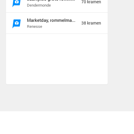
70 kramen
Dendermonde
Marketday, rommelmarkt en meer
38 kramen
Renesse