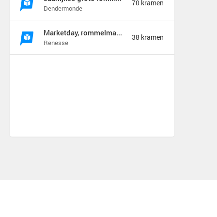
70 kramen
Dendermonde
Marketday, rommelmarkt en meer
38 kramen
Renesse