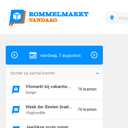
vandaag, 7 augustus
Vlomarkt bij vakantiebraderie in Borger
76 kramen
Borger
Week der Besten braderie en rommelmarkt (jaarmarkt)
76 kramen
Vlagtwedde
Jaarlijkse grote rommelmarkt