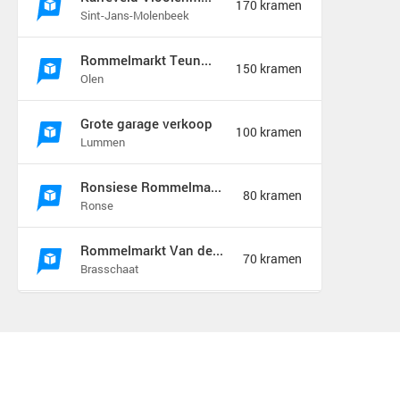
170 kramen
Sint-Jans-Molenbeek
Rommelmarkt Teunenberg
150 kramen
Olen
Grote garage verkoop
100 kramen
Lummen
Ronsiese Rommelmarkt
80 kramen
Ronse
Rommelmarkt Van de Wiellei Noord Brasschaat
70 kramen
Brasschaat
XXLGARAGESALE
50 kramen
Sprang-Capelle
Rommelmarkt Kaj Eversel
50 kramen
Heusden-Zolder