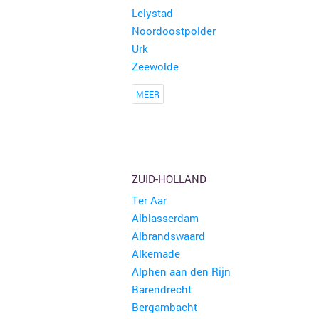
Lelystad
Noordoostpolder
Urk
Rommelmarkt
1 kraam
Zeewolde
Herzele
MEER
Gezellige Rommelmarkt
Musselkanaal
Rommelmarkt en boekenmarkt Kattendijke 8 augustus
Kattendijke
ZUID-HOLLAND
Ter Aar
Bric & brac curiosa en rommelmarkt
Alblasserdam
Stompetoren
Albrandswaard
Alkemade
Alphen aan den Rijn
Barendrecht
Bergambacht