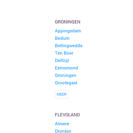
Rommelmarkt
35 kramen
Attenhoven
GRONINGEN
Appingedam
Brocante Zomerfair
18 kramen
Bedum
Groet
Bellingwedde
Ten Boer
Snuffelmarkt en terras in Oost-souburg
5 kramen
Delfzijl
Oost-souburg
Eemsmond
Groningen
Grootegast
MEER
FLEVOLAND
Almere
Dronten