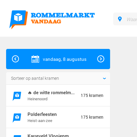
vandaag, 8 augustus
🔥 de witte rommelmarkt 🔥
175 kramen
Heinenoord
Polderfeesten
175 kramen
Heist-aan-zee
Karreveld Vlooienmarkt Festival