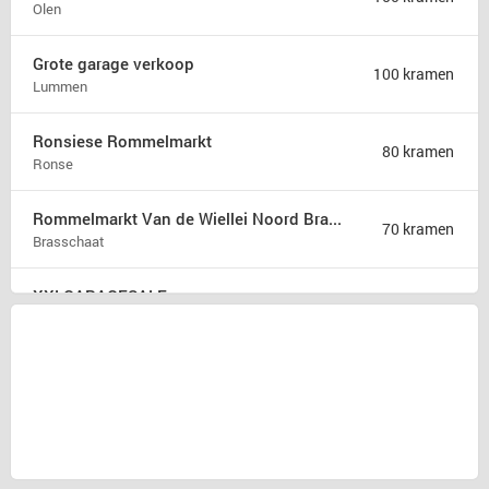
Olen
Grote garage verkoop
100 kramen
Lummen
Ronsiese Rommelmarkt
80 kramen
Ronse
Rommelmarkt Van de Wiellei Noord Brasschaat
70 kramen
Brasschaat
XXLGARAGESALE
50 kramen
Sprang-Capelle
Rommelmarkt Kaj Eversel
50 kramen
Heusden-Zolder
Rommelmarkt
35 kramen
Attenhoven