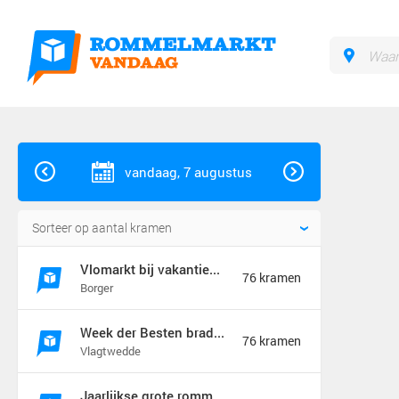
vandaag, 7 augustus
Vlomarkt bij vakantiebraderie in Borger
76 kramen
Borger
Week der Besten braderie en rommelmarkt (jaarmarkt)
76 kramen
Vlagtwedde
Jaarlijkse grote rommelmarkt