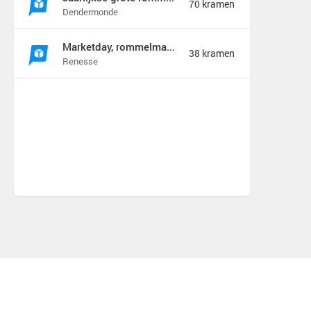
70 kramen
Dendermonde
Marketday, rommelmarkt en meer
38 kramen
Renesse