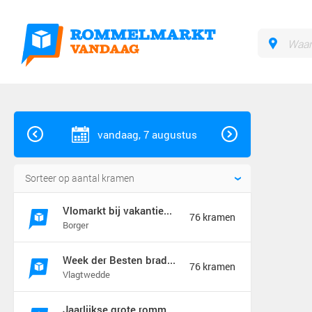
vandaag, 7 augustus
Vlomarkt bij vakantiebraderie in Borger
76 kramen
Borger
Week der Besten braderie en rommelmarkt (jaarmarkt)
76 kramen
Vlagtwedde
Jaarlijkse grote rommelmarkt