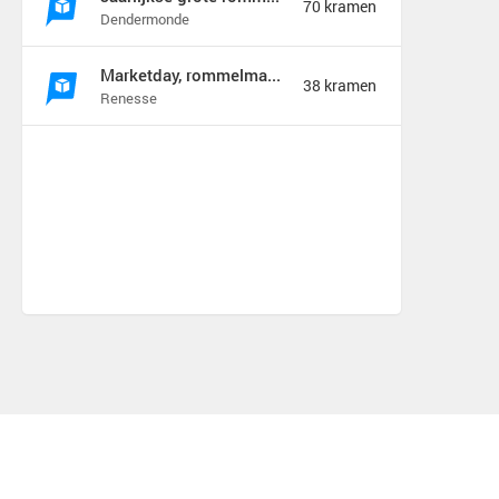
70 kramen
Dendermonde
Marketday, rommelmarkt en meer
38 kramen
Renesse