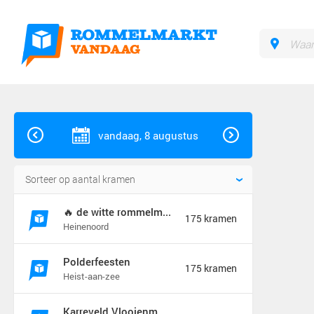
vandaag, 8 augustus
🔥 de witte rommelmarkt 🔥
175 kramen
Heinenoord
Polderfeesten
175 kramen
Heist-aan-zee
Karreveld Vlooienmarkt Festival