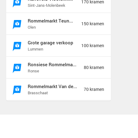
170 kramen
Sint-Jans-Molenbeek
Rommelmarkt Teunenberg
150 kramen
Olen
Grote garage verkoop
100 kramen
Lummen
Ronsiese Rommelmarkt
80 kramen
Ronse
Rommelmarkt Van de Wiellei Noord Brasschaat
70 kramen
Brasschaat
XXLGARAGESALE
50 kramen
Sprang-Capelle
Rommelmarkt Kaj Eversel
50 kramen
Heusden-Zolder