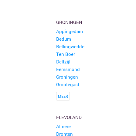
Rommelmarkt
35 kramen
Attenhoven
GRONINGEN
Appingedam
Brocante Zomerfair
18 kramen
Bedum
Groet
Bellingwedde
Ten Boer
Snuffelmarkt en terras in Oost-souburg
5 kramen
Delfzijl
Oost-souburg
Eemsmond
Groningen
Grootegast
MEER
FLEVOLAND
Almere
Dronten