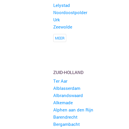
Lelystad
Noordoostpolder
Urk
Zeewolde
Rommelmarkt
1 kraam
Herzele
MEER
Gezellige Rommelmarkt
Musselkanaal
ZUID-HOLLAND
Rommelmarkt en boekenmarkt Kattendijke 8 augustus
Kattendijke
Ter Aar
Alblasserdam
Bric & brac curiosa en rommelmarkt
Albrandswaard
Stompetoren
Alkemade
Alphen aan den Rijn
Barendrecht
Bergambacht