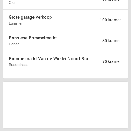
Olen
Grote garage verkoop
100 kramen
Lummen
Ronsiese Rommelmarkt
80 kramen
Ronse
Rommelmarkt Van de Wiellei Noord Brasschaat
70 kramen
Brasschaat
XXLGARAGESALE
50 kramen
Sprang-Capelle
Rommelmarkt Kaj Eversel
50 kramen
Heusden-Zolder
Rommelmarkt
35 kramen
Attenhoven