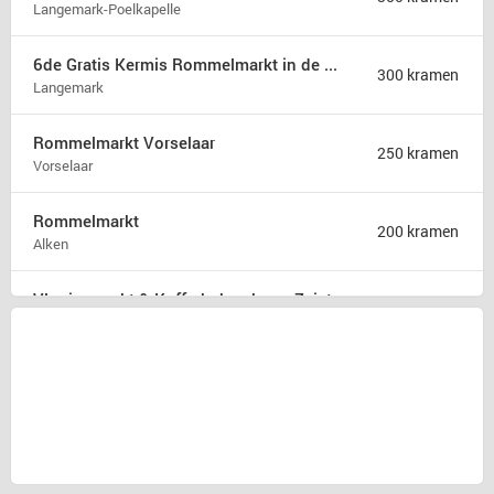
Langemark-Poelkapelle
6de Gratis Kermis Rommelmarkt in de Madonna
300 kramen
Langemark
Rommelmarkt Vorselaar
250 kramen
Vorselaar
Rommelmarkt
200 kramen
Alken
Vlooienmarkt & Kofferbakverkoop Zeist
175 kramen
Zeist
Rommelmarkt zondag 9 augustus
175 kramen
Hamont b
31ste Hobby en rommelmarkt
150 kramen
Poperinge