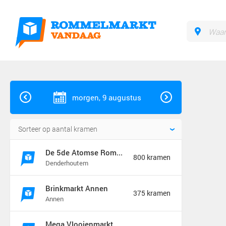
morgen, 9 augustus
De 5de Atomse Rommelmarkt
800 kramen
Denderhoutem
Brinkmarkt Annen
375 kramen
Annen
Mega Vlooienmarkt en Kofferbakverkoop Groningen (mega markt)