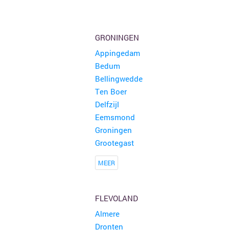
31ste Hobby en rommelmarkt
150 kramen
Poperinge
GRONINGEN
Appingedam
Buitenrommelmarkt
150 kramen
Bedum
Eernegem
Bellingwedde
Ten Boer
Rommelmarkt Teunenberg
150 kramen
Delfzijl
Olen
Eemsmond
Groningen
Grootegast
MEER
FLEVOLAND
Almere
Dronten