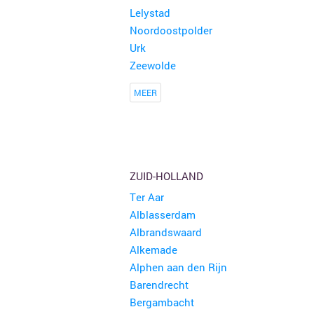
Lelystad
Noordoostpolder
Urk
Zeewolde
Rommelmarkt Lokeren
150 kramen
Lokeren
MEER
3 de wassenhove brocante en rommelmarkt
125 kramen
Zottegem
ZUID-HOLLAND
Rommelmarkt
100 kramen
Hamont-Achel
Ter Aar
Alblasserdam
15de garageverkoop Cornelius Sneyssenslaan en aanpalende straten
Albrandswaard
100 kramen
Merelbeke
Alkemade
Alphen aan den Rijn
Grote openlucht Rommelmarkt Stadsplein Mortsel
Barendrecht
100 kramen
Mortsel
Bergambacht