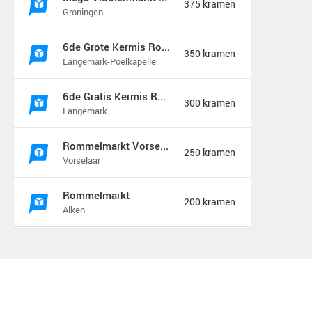
375 kramen
Groningen
6de Grote Kermis Rommel Markt in de Madonna
350 kramen
Langemark-Poelkapelle
6de Gratis Kermis Rommelmarkt in de Madonna
300 kramen
Langemark
Rommelmarkt Vorselaar
250 kramen
Vorselaar
Rommelmarkt
200 kramen
Alken
Vlooienmarkt & Kofferbakverkoop Zeist
175 kramen
Zeist
Rommelmarkt zondag 9 augustus
175 kramen
Hamont b