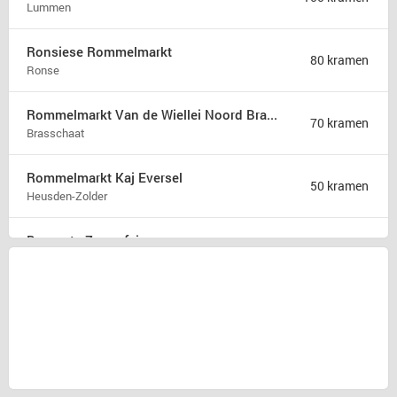
Lummen
Ronsiese Rommelmarkt
80 kramen
Ronse
Rommelmarkt Van de Wiellei Noord Brasschaat
70 kramen
Brasschaat
Rommelmarkt Kaj Eversel
50 kramen
Heusden-Zolder
Brocante Zomerfair
18 kramen
Groet
Snuffelmarkt en terras in Oost-souburg
5 kramen
Oost-souburg
Rommelmarkt
1 kraam
Herzele