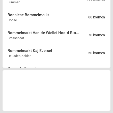
Lummen
Ronsiese Rommelmarkt
80 kramen
Ronse
Rommelmarkt Van de Wiellei Noord Brasschaat
70 kramen
Brasschaat
Rommelmarkt Kaj Eversel
50 kramen
Heusden-Zolder
Brocante Zomerfair
18 kramen
Groet
Snuffelmarkt en terras in Oost-souburg
5 kramen
Oost-souburg
Rommelmarkt
1 kraam
Herzele