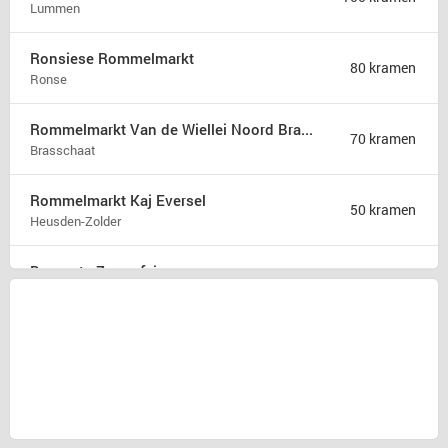
Lummen
Ronsiese Rommelmarkt
80 kramen
Ronse
Rommelmarkt Van de Wiellei Noord Brasschaat
70 kramen
Brasschaat
Rommelmarkt Kaj Eversel
50 kramen
Heusden-Zolder
Brocante Zomerfair
18 kramen
Groet
Snuffelmarkt en terras in Oost-souburg
5 kramen
Oost-souburg
Rommelmarkt
1 kraam
Herzele