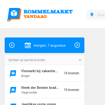
morgen, 7 augustus
Vlomarkt bij vakantiebraderie in Borger
76 kramen
Borger
Week der Besten braderie en rommelmarkt (jaarmarkt)
76 kramen
Vlagtwedde
Jaarlijkse grote rommelmarkt