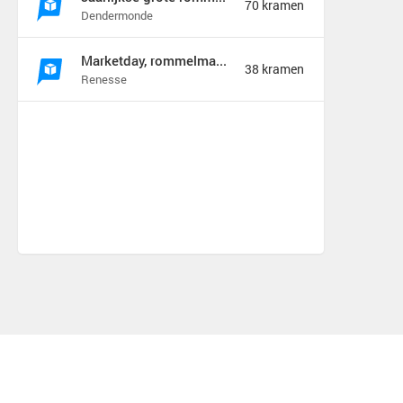
70 kramen
Dendermonde
Marketday, rommelmarkt en meer
38 kramen
Renesse