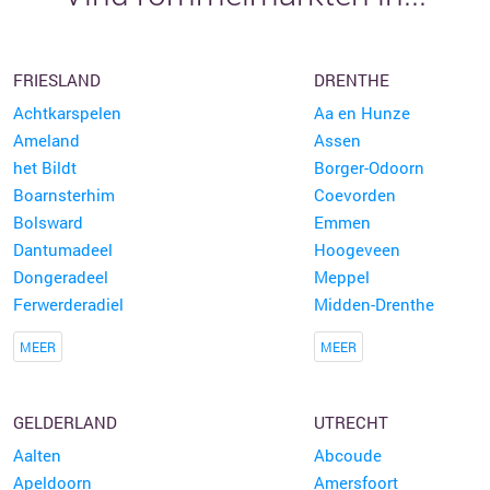
FRIESLAND
DRENTHE
Achtkarspelen
Aa en Hunze
Ameland
Assen
het Bildt
Borger-Odoorn
Boarnsterhim
Coevorden
Bolsward
Emmen
Dantumadeel
Hoogeveen
Dongeradeel
Meppel
Ferwerderadiel
Midden-Drenthe
MEER
MEER
GELDERLAND
UTRECHT
Aalten
Abcoude
Apeldoorn
Amersfoort