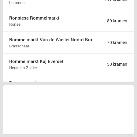
Lummen
Ronsiese Rommelmarkt
80 kramen
Ronse
Rommelmarkt Van de Wiellei Noord Brasschaat
70 kramen
Brasschaat
Rommelmarkt Kaj Eversel
50 kramen
Heusden-Zolder
Rommelmarkt
35 kramen
Attenhoven
Brocante Zomerfair
18 kramen
Groet
Snuffelmarkt en terras in Oost-souburg
5 kramen
Oost-souburg