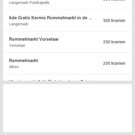
Langemark-Poelkapelle
6de Gratis Kermis Rommelmarkt in de Madonna
300 kramen
Langemark
Rommelmarkt Vorselaar
250 kramen
Vorselaar
Rommelmarkt
200 kramen
Alken
Vlooienmarkt & Kofferbakverkoop Zeist
175 kramen
Zeist
Rommelmarkt zondag 9 augustus
175 kramen
Hamont b
31ste Hobby en rommelmarkt
150 kramen
Poperinge