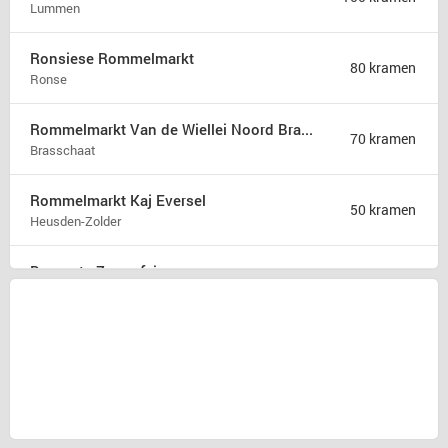
Lummen
Ronsiese Rommelmarkt
80 kramen
Ronse
Rommelmarkt Van de Wiellei Noord Brasschaat
70 kramen
Brasschaat
Rommelmarkt Kaj Eversel
50 kramen
Heusden-Zolder
Brocante Zomerfair
18 kramen
Groet
Snuffelmarkt en terras in Oost-souburg
5 kramen
Oost-souburg
Rommelmarkt
1 kraam
Herzele