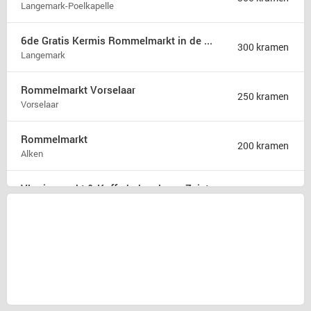
Langemark-Poelkapelle
6de Gratis Kermis Rommelmarkt in de Madonna
300 kramen
Langemark
Rommelmarkt Vorselaar
250 kramen
Vorselaar
Rommelmarkt
200 kramen
Alken
Vlooienmarkt & Kofferbakverkoop Zeist
175 kramen
Zeist
Rommelmarkt zondag 9 augustus
175 kramen
Hamont b
31ste Hobby en rommelmarkt
150 kramen
Poperinge