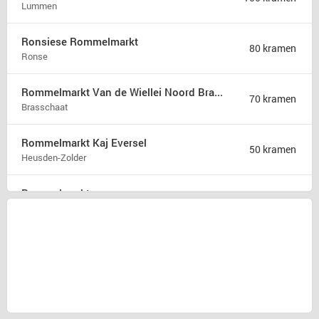
Lummen
Ronsiese Rommelmarkt
80 kramen
Ronse
Rommelmarkt Van de Wiellei Noord Brasschaat
70 kramen
Brasschaat
Rommelmarkt Kaj Eversel
50 kramen
Heusden-Zolder
Rommelmarkt
35 kramen
Attenhoven
Brocante Zomerfair
18 kramen
Groet
Snuffelmarkt en terras in Oost-souburg
5 kramen
Oost-souburg