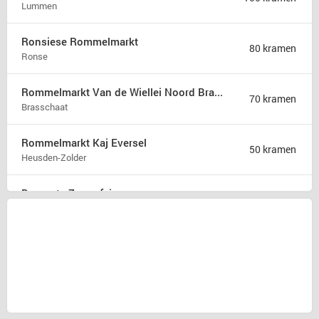
Lummen
Ronsiese Rommelmarkt
80 kramen
Ronse
Rommelmarkt Van de Wiellei Noord Brasschaat
70 kramen
Brasschaat
Rommelmarkt Kaj Eversel
50 kramen
Heusden-Zolder
Brocante Zomerfair
18 kramen
Groet
Snuffelmarkt en terras in Oost-souburg
5 kramen
Oost-souburg
Rommelmarkt
1 kraam
Herzele