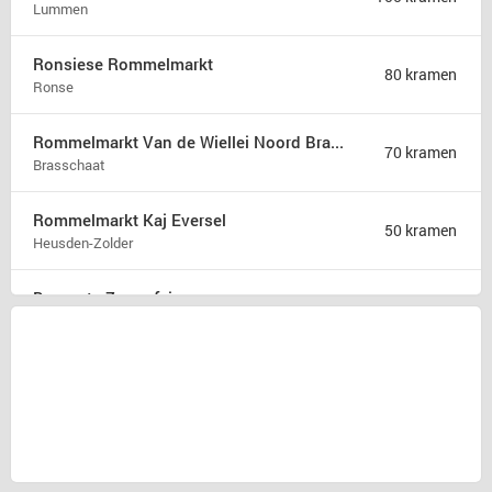
Lummen
Ronsiese Rommelmarkt
80 kramen
Ronse
Rommelmarkt Van de Wiellei Noord Brasschaat
70 kramen
Brasschaat
Rommelmarkt Kaj Eversel
50 kramen
Heusden-Zolder
Brocante Zomerfair
18 kramen
Groet
Snuffelmarkt en terras in Oost-souburg
5 kramen
Oost-souburg
Rommelmarkt
1 kraam
Herzele