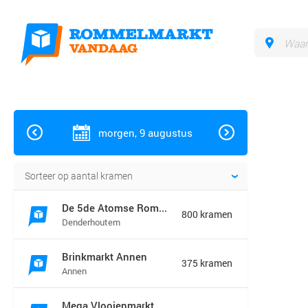
morgen, 9 augustus
GRONINGEN
Appingedam
De 5de Atomse Rommelmarkt
800 kramen
Denderhoutem
Bedum
Bellingwedde
Brinkmarkt Annen
Ten Boer
375 kramen
Annen
Delfzijl
Eemsmond
Mega Vlooienmarkt en Kofferbakverkoop Groningen (mega markt)