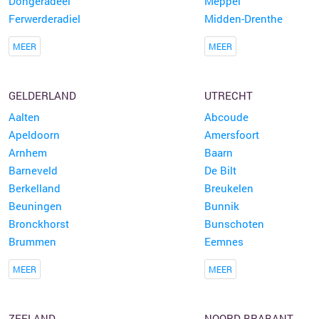
Dongeradeel
Meppel
Ferwerderadiel
Midden-Drenthe
MEER
MEER
GELDERLAND
UTRECHT
Aalten
Abcoude
Apeldoorn
Amersfoort
Arnhem
Baarn
Barneveld
De Bilt
Berkelland
Breukelen
Beuningen
Bunnik
Bronckhorst
Bunschoten
Brummen
Eemnes
MEER
MEER
ZEELAND
NOORD-BRABANT