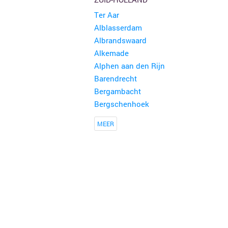
Ter Aar
31ste Hobby en rommelmarkt
Alblasserdam
150 kramen
Poperinge
Albrandswaard
Alkemade
Buitenrommelmarkt
150 kramen
Alphen aan den Rijn
Eernegem
Barendrecht
Bergambacht
Rommelmarkt Teunenberg
150 kramen
Bergschenhoek
Olen
MEER