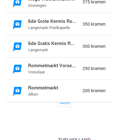
Groningen
375 kramen
Groningen
Grootegast
MEER
6de Grote Kermis Rommel Markt in de Madonna
350 kramen
Langemark-Poelkapelle
FLEVOLAND
6de Gratis Kermis Rommelmarkt in de Madonna
300 kramen
Langemark
Almere
Dronten
Rommelmarkt Vorselaar
Lelystad
250 kramen
Vorselaar
Noordoostpolder
Urk
Rommelmarkt
Zeewolde
200 kramen
Alken
MEER
Vlooienmarkt & Kofferbakverkoop Zeist
175 kramen
Zeist
Rommelmarkt zondag 9 augustus
175 kramen
Hamont b
ZUID-HOLLAND