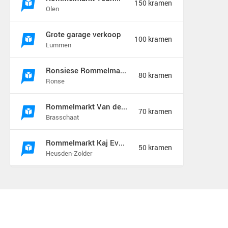
150 kramen
Olen
Grote garage verkoop
100 kramen
Lummen
Ronsiese Rommelmarkt
80 kramen
Ronse
Rommelmarkt Van de Wiellei Noord Brasschaat
70 kramen
Brasschaat
Rommelmarkt Kaj Eversel
50 kramen
Heusden-Zolder
Brocante Zomerfair
18 kramen
Groet
Snuffelmarkt en terras in Oost-souburg
5 kramen
Oost-souburg