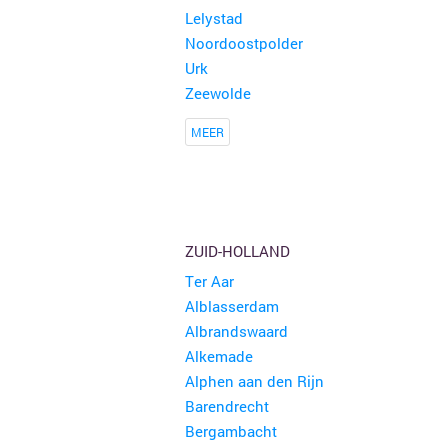
Lelystad
Noordoostpolder
Urk
Bric & brac curiosa en rommelmarkt
Zeewolde
Stompetoren
MEER
ZUID-HOLLAND
Ter Aar
Alblasserdam
Albrandswaard
Alkemade
Alphen aan den Rijn
Barendrecht
Bergambacht