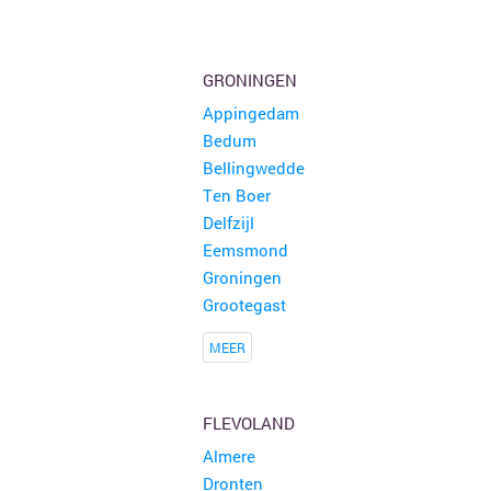
Rommelmarkt
1 kraam
Herzele
GRONINGEN
Appingedam
Gezellige Rommelmarkt
Bedum
Musselkanaal
Bellingwedde
Ten Boer
Rommelmarkt en boekenmarkt Kattendijke 8 augustus
Delfzijl
Kattendijke
Eemsmond
Groningen
Grootegast
MEER
FLEVOLAND
Almere
Dronten