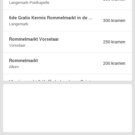
Langemark-Poelkapelle
6de Gratis Kermis Rommelmarkt in de Madonna
300 kramen
Langemark
Rommelmarkt Vorselaar
250 kramen
Vorselaar
Rommelmarkt
200 kramen
Alken
Vlooienmarkt & Kofferbakverkoop Zeist
175 kramen
Zeist
Rommelmarkt zondag 9 augustus
175 kramen
Hamont b
31ste Hobby en rommelmarkt
150 kramen
Poperinge