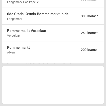
Langemark-Poelkapelle
6de Gratis Kermis Rommelmarkt in de Madonna
300 kramen
Langemark
Rommelmarkt Vorselaar
250 kramen
Vorselaar
Rommelmarkt
200 kramen
Alken
Vlooienmarkt & Kofferbakverkoop Zeist
175 kramen
Zeist
Rommelmarkt zondag 9 augustus
175 kramen
Hamont b
31ste Hobby en rommelmarkt
150 kramen
Poperinge