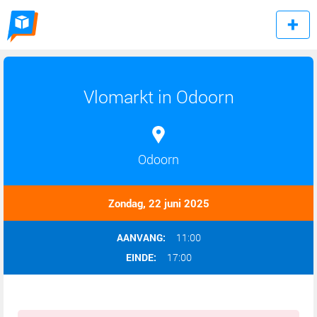
Vlomarkt in Odoorn
Odoorn
Zondag, 22 juni 2025
AANVANG:
11:00
EINDE:
17:00