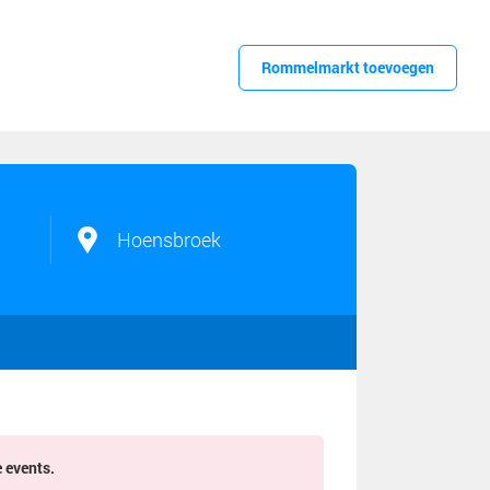
Rommelmarkt toevoegen
Hoensbroek
e events.