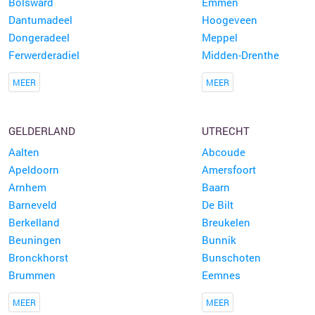
Bolsward
Emmen
Dantumadeel
Hoogeveen
Dongeradeel
Meppel
Ferwerderadiel
Midden-Drenthe
MEER
MEER
GELDERLAND
UTRECHT
Aalten
Abcoude
Apeldoorn
Amersfoort
Arnhem
Baarn
Barneveld
De Bilt
Berkelland
Breukelen
Beuningen
Bunnik
Bronckhorst
Bunschoten
Brummen
Eemnes
MEER
MEER