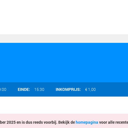
9:00
EINDE:
15:30
INKOMPRIJS:
€ 1,00
er 2025 en is dus reeds voorbij. Bekijk de
homepagina
voor alle recent