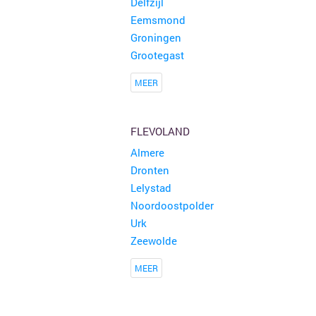
Delfzijl
Eemsmond
Groningen
Grootegast
MEER
FLEVOLAND
Almere
Dronten
Lelystad
Noordoostpolder
Urk
Zeewolde
MEER