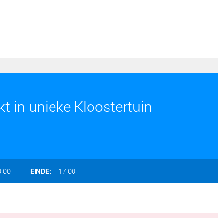
t in unieke Kloostertuin
0:00
EINDE:
17:00