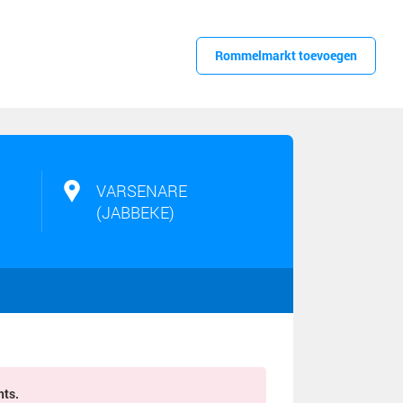
Rommelmarkt toevoegen
VARSENARE
(JABBEKE)
nts.