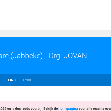
e (Jabbeke) - Org. JOVAN
EINDE:
17:00
025 en is dus reeds voorbij. Bekijk de
homepagina
voor alle recente eve