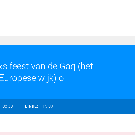
s feest van de Gaq (het
Europese wijk) o
08:30
EINDE:
15:00