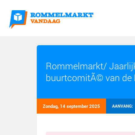
Rommelmarkt/ Jaarlijk
buurtcomitÃ© van de 
Zondag, 14 september 2025
AANVANG: