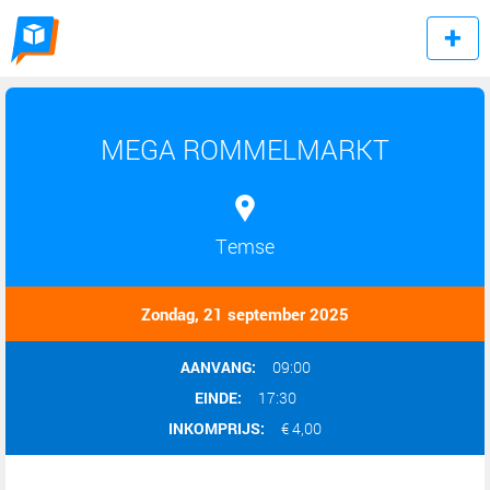
MEGA ROMMELMARKT
Temse
Zondag, 21 september 2025
AANVANG:
09:00
EINDE:
17:30
INKOMPRIJS:
€ 4,00