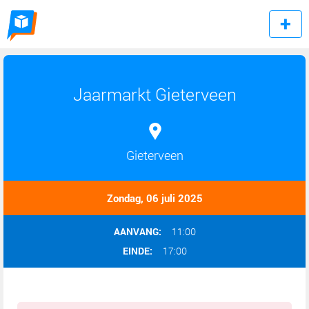
Jaarmarkt Gieterveen
Gieterveen
Zondag, 06 juli 2025
AANVANG:
11:00
EINDE:
17:00