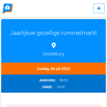
Jaarlijkse gezellige rommelmarkt
Middelburg
Zondag, 06 juli 2025
AANVANG:
08:00
EINDE:
19:00