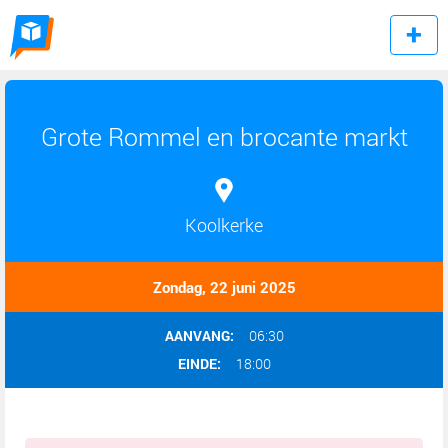
Grote Rommel en brocante markt
Koolkerke
Zondag, 22 juni 2025
AANVANG:
06:30
EINDE:
18:00