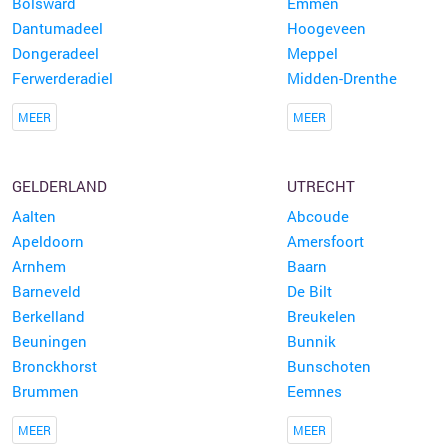
Bolsward
Emmen
Dantumadeel
Hoogeveen
Dongeradeel
Meppel
Ferwerderadiel
Midden-Drenthe
MEER
MEER
GELDERLAND
UTRECHT
Aalten
Abcoude
Apeldoorn
Amersfoort
Arnhem
Baarn
Barneveld
De Bilt
Berkelland
Breukelen
Beuningen
Bunnik
Bronckhorst
Bunschoten
Brummen
Eemnes
MEER
MEER