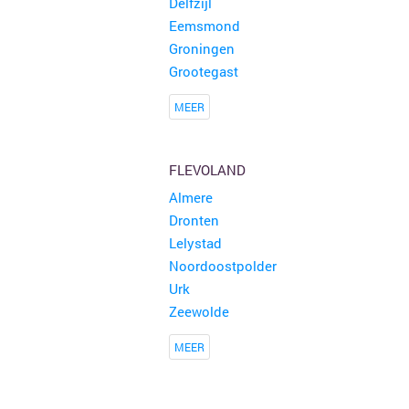
Delfzijl
Eemsmond
Groningen
Grootegast
MEER
FLEVOLAND
Almere
Dronten
Lelystad
Noordoostpolder
Urk
Zeewolde
MEER