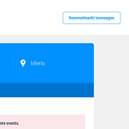
Rommelmarkt toevoegen
Mierlo
nte events.