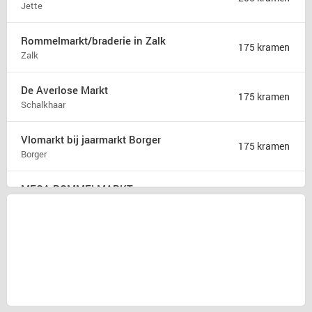
Jette
Rommelmarkt/braderie in Zalk
175 kramen
Zalk
De Averlose Markt
175 kramen
Schalkhaar
Vlomarkt bij jaarmarkt Borger
175 kramen
Borger
MEGA ROMMELMARKT
150 kramen
Temse
Waasland Expo Hallen
120 kramen
Temse
Rommelmarkt
110 kramen
Antwerpen