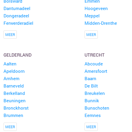
Bolsward
Emmen
Dantumadeel
Hoogeveen
Dongeradeel
Meppel
Ferwerderadiel
Midden-Drenthe
MEER
MEER
GELDERLAND
UTRECHT
Aalten
Abcoude
Apeldoorn
Amersfoort
Arnhem
Baarn
Barneveld
De Bilt
Berkelland
Breukelen
Beuningen
Bunnik
Bronckhorst
Bunschoten
Brummen
Eemnes
MEER
MEER