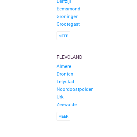
Delfzijl
Eemsmond
Groningen
Grootegast
MEER
FLEVOLAND
Almere
Dronten
Lelystad
Noordoostpolder
Urk
Zeewolde
MEER